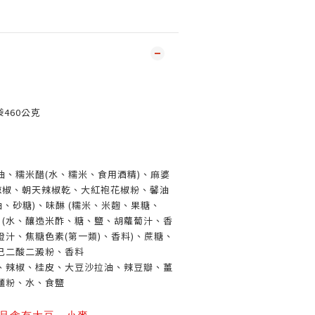
460
公克
油、糯米醋(水、糯米、食用酒精)、麻婆
、辣椒、朝天辣椒乾、大紅袍花椒粉、馨油
油、砂糖)、味醂 (糯米、米麴、果糖、
 (水、釀造米酢、糖、鹽、胡蘿蔔汁、香
汁、焦糖色素(第一類)、香料)、蔗糖、
己二酸二澱粉、香料
、辣椒、桂皮、大豆沙拉油、辣豆瓣、薑
麵粉、水、食鹽