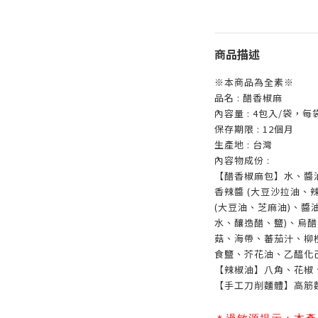
商品描述
※本商品為全素※
品名
:
醋香椒麻
內容量
: 4包入/袋，每袋
保存期限
: 12
個月
生產地
:
台灣
內容物成份
:
【醋香椒麻包】水、醬
香辣醬 (大豆沙拉油
(大豆油、芝麻油)、醬
水、釀造醋、鹽)、烏醋
菇、海帶、蕃茄汁、柳橙
食鹽、芥花油、乙醯化
【辣椒油】八角、花椒
【手工刀削麵體】高筋