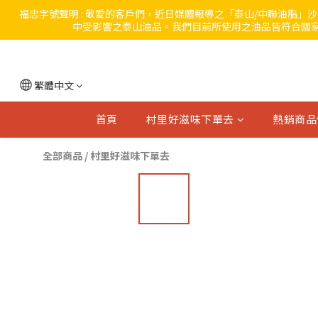
福忠字號聲明 : 敬愛的客戶們，近日媒體報導之「泰山/中聯油脂
中受影響之泰山油品。我們目前所使用之油品皆符合國家
繁體中文
首頁
村里好滋味下單去
熱銷商品
全部商品
/
村里好滋味下單去