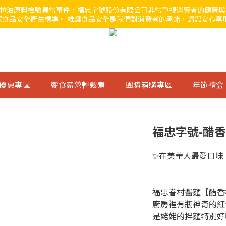
」沙拉油原料檢驗異常事件，福忠字號股份有限公司非常重視消費者的健康
食品安全衛生標準。 維護食品安全是我們對消費者的承諾，請您安心享
優惠專區
饗食露營輕鬆煮
團購箱購專區
年節禮盒
福忠字號-醋香
✨在美華人最愛口味
福忠眷村醬麵【醋香椒
廚房裡有瓶神奇的紅
是姥姥的拌麵特別好