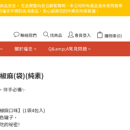
與食品安全。 在此鄭重向各位顧客聲明，本公司所有產品皆未使用報導
用福忠字號的各項產品。衷心感謝您的持續支持與愛護！ 
聯絡我們
找商品
會員登入
購物車(0)
關於福忠
Q&amp;A常見問題
椒麻(袋)(純素)
，伴手必備✨
麻口味】(1袋4包入)
色罐子，
吃的祕密!