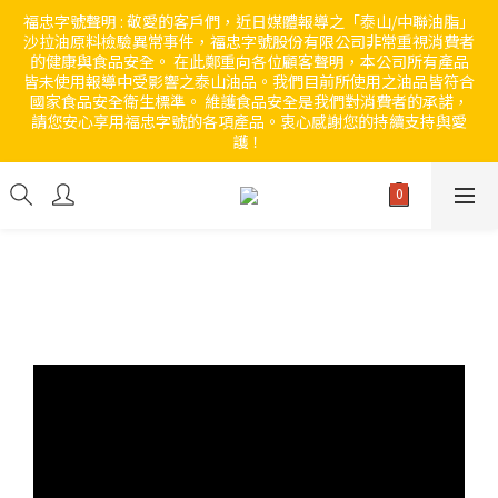
福忠字號聲明 : 敬愛的客戶們，近日媒體報導之「泰山/中聯油脂」
沙拉油原料檢驗異常事件，福忠字號股份有限公司非常重視消費者
的健康與食品安全。 在此鄭重向各位顧客聲明，本公司所有產品
皆未使用報導中受影響之泰山油品。我們目前所使用之油品皆符合
國家食品安全衛生標準。 維護食品安全是我們對消費者的承諾，
請您安心享用福忠字號的各項產品。衷心感謝您的持續支持與愛
護！ 