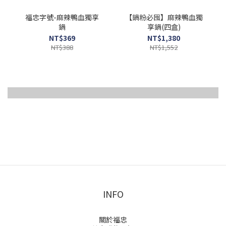
福忠字號-麻辣鴨血獨享
【鍋粉必囤】麻辣鴨血獨
鍋
享鍋(四盒)
NT$369
NT$1,380
NT$388
NT$1,552
Image Title
INFO
關於福忠