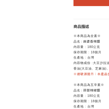
商品描述
※本商品為全素※
: 麻婆香辣醬
品名
內容量
: 180
公克
保存期限
: 18
個月
生產地
:
台灣
內容物成份
:
大豆沙拉
)
香油
(
大豆油、芝麻油
※過敏源提示：本產品
※本商品為五辛素※
: 蒜蓉辣椒醬
品名
內容量
: 180
公克
保存期限
: 18
個月
生產地
:
台灣