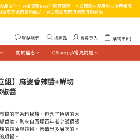
與食品安全。 在此鄭重向各位顧客聲明，本公司所有產品皆未使用報導
用福忠字號的各項產品。衷心感謝您的持續支持與愛護！ 
聯絡我們
找商品
會員登入
購物車(0)
關於福忠
Q&amp;A常見問題
立組】麻婆香辣醬+鮮切
辣椒醬
高檔的辛香料秘煉，包含了頂級的大
郁香氣，則來自西螺百年老字號頂級
煉的辣油與辣椒，營造出多層次的。
的順暢。