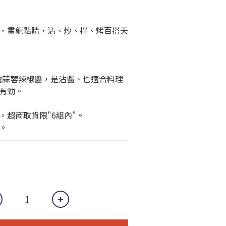
，畫龍點睛，沾、炒、拌、烤百搭天
號蒜蓉辣椒醬，是沾醬、也適合料理
有勁。
，超商取貨限"6組內"。
。