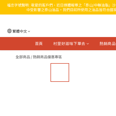
福忠字號聲明 : 敬愛的客戶們，近日媒體報導之「泰山/中聯油脂
中受影響之泰山油品。我們目前所使用之油品皆符合國家
繁體中文
首頁
村里好滋味下單去
熱銷商品
全部商品
/
熱銷商品優惠專區