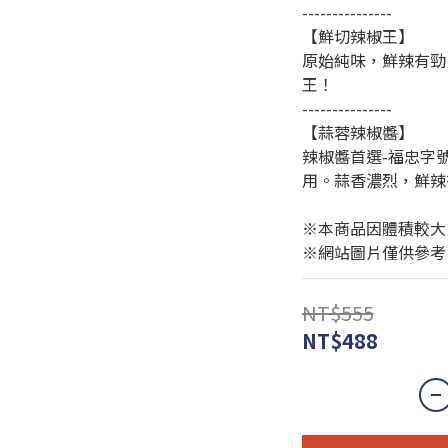
---------------
【鮮切辣椒王】
原始純味，鮮辣有勁
王！
---------------
【蒜蓉辣椒醬】
辣椒醬首選-福忠字
用。蒜香濃烈，鮮辣
※本商品因體積較大
※網站圖片僅供參考
NT$555
NT$488