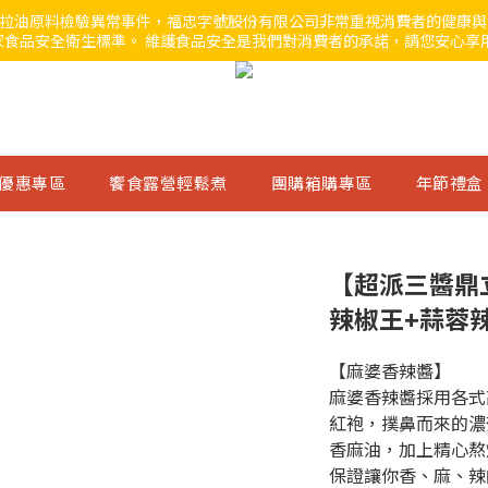
」沙拉油原料檢驗異常事件，福忠字號股份有限公司非常重視消費者的健康
食品安全衛生標準。 維護食品安全是我們對消費者的承諾，請您安心享
優惠專區
饗食露營輕鬆煮
團購箱購專區
年節禮盒
【超派三醬鼎
辣椒王+蒜蓉
【麻婆香辣醬】
麻婆香辣醬採用各式
紅袍，撲鼻而來的濃
香麻油，加上精心熬
保證讓你香、麻、辣