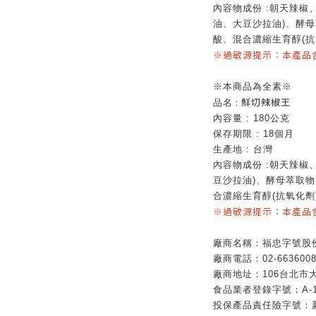
內容物成份
:
朝天辣椒
油、大豆沙拉油
)
、酵母
酸、混合濃縮生育醇
(
抗
※過敏源提示：本產品
※本商品為全素※
: 鮮切辣椒王
品名
內容量
: 180
公克
保存期限
: 18
個月
生產地
:
台灣
內容物成份
:
朝天辣椒
豆沙拉油
)
、酵母萃取物
合濃縮生育醇
(
抗氧化劑
※過敏源提示：本產品
廠商名稱：福忠字號股
廠商電話：02-6636008
廠商地址：106台北市大
食品業者登錄字號：A-1428
投保產品責任險字號：新