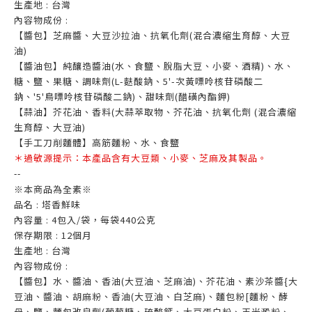
生產地
:
台灣
內容物成份
:
【醬包】芝麻醬、大豆沙拉油、抗氧化劑(混合濃縮生育醇、大豆
油)
【醬油包】純釀造醬油(水、食鹽、脫脂大豆、小麥、酒精)、水、
糖、鹽、果糖、調味劑(L-麩酸鈉、5'-次黃嘌呤核苷磷酸二
鈉、'5'鳥嘌呤核苷磷酸二鈉)、甜味劑(醋磺內酯鉀)
【蒜油】芥花油、香料(大蒜萃取物、芥花油、抗氧化劑 (混合濃縮
生育醇、大豆油)
【手工刀削麵體】高筋麵粉、水、食鹽
＊過敏源提示：本產品含有大豆類、小麥、芝麻及其製品。
--
※本商品為全素※
品名
:
塔香鮮味
內容量
: 4包入/袋，每袋440
公克
保存期限
: 12
個月
生產地
:
台灣
內容物成份
:
【醬包】水、醬油、香油(大豆油、芝麻油)、芥花油、素沙茶醬{大
豆油、醬油、胡麻粉、香油(大豆油、白芝麻)、麵包粉[麵粉、酵
母、鹽、麵包改良劑(葡萄糖、硫酸鈣、大豆蛋白粉、玉米澱粉、