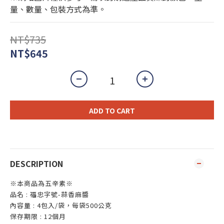
量、數量、包裝方式為準。
NT$735
NT$645
ADD TO CART
DESCRIPTION
※本商品為五辛素※
品名
:
福忠字號-蒜香麻醬
內容量
: 4包入/袋，每袋500
公克
保存期限
: 12
個月