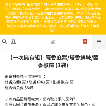
福忠字號聲明 : 敬愛的客戶們，近日媒體報導之「泰山/中聯油脂」
沙拉油原料檢驗異常事件，福忠字號股份有限公司非常重視消費者
的健康與食品安全。 在此鄭重向各位顧客聲明，本公司所有產品
皆未使用報導中受影響之泰山油品。我們目前所使用之油品皆符合
國家食品安全衛生標準。 維護食品安全是我們對消費者的承諾，
請您安心享用福忠字號的各項產品。衷心感謝您的持續支持與愛
護！ 
【一次擁有組】蒜香麻醬/塔香鮮味/醋
香椒麻 (3袋)
※眷村醬麵一次擁有組：
蒜香麻醬(袋)+塔香鮮味(袋)+醋香椒麻(袋)
組合價只要 $645
※本商品因體積較大，超商取貨限"6袋內"。
※網站圖片僅供參考，需以訂購之產品實際的顏色、重