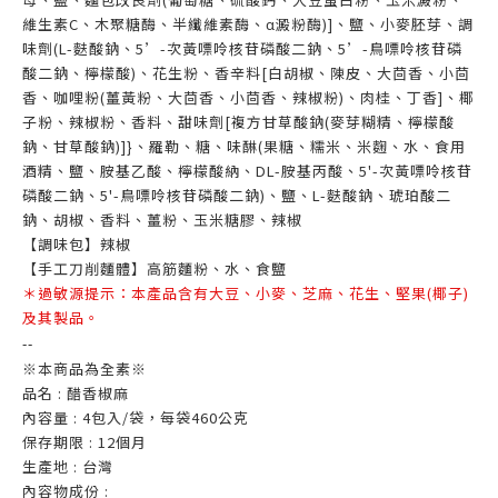
維生素C、木聚糖酶、半纖維素酶、α澱粉酶)]、鹽、小麥胚芽、調
味劑(L-麩酸鈉、5’-次黃嘌呤核苷磷酸二鈉、5’-鳥嘌呤核苷磷
酸二鈉、檸檬酸)、花生粉、香辛料[白胡椒、陳皮、大茴香、小茴
香、咖哩粉(薑黃粉、大茴香、小茴香、辣椒粉)、肉桂、丁香]、椰
子粉、辣椒粉、香料、甜味劑[複方甘草酸鈉(麥芽糊精、檸檬酸
鈉、甘草酸鈉)]}、羅勒、糖、味醂(果糖、糯米、米麴、水、食用
酒精、鹽、胺基乙酸、檸檬酸納、DL-胺基丙酸、5'-次黃嘌呤核苷
磷酸二鈉、5'-鳥嘌呤核苷磷酸二鈉)、鹽、L-麩酸鈉、琥珀酸二
鈉、胡椒、香料、薑粉、玉米糖膠、辣椒
【調味包】辣椒
【手工刀削麵體】高筋麵粉、水、食鹽
＊過敏源提示：本產品含有大豆、小麥、芝麻、花生、堅果(椰子)
及其製品
。
--
※本商品為全素※
品名
:
醋香椒麻
內容量
: 4包入/袋，每袋460
公克
保存期限
: 12
個月
生產地
:
台灣
內容物成份
: