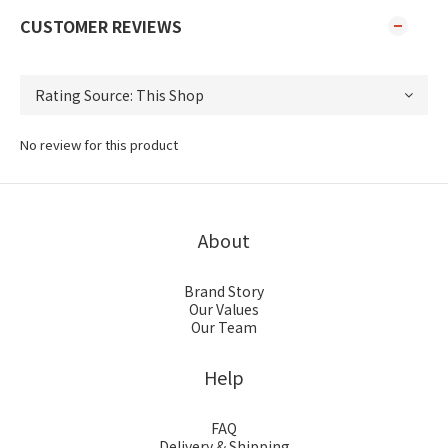
CUSTOMER REVIEWS
No review for this product
About
Brand Story
Our Values
Our Team
Help
FAQ
Delivery & Shipping