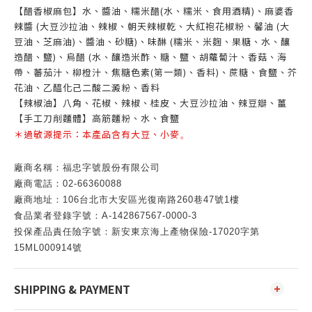
【醋香椒麻包】水、醬油、糯米醋(水、糯米、食用酒精)、麻婆香
辣醬 (大豆沙拉油、辣椒、朝天辣椒乾、大紅袍花椒粉、馨油 (大
豆油、芝麻油)、醬油、砂糖)、味醂 (糯米、米麴、果糖、水、釀
造醋、鹽)、烏醋 (水、釀造米酢、糖、鹽、胡蘿蔔汁、香菇、海
帶、蕃茄汁、柳橙汁、焦糖色素(第一類)、香料)、蔗糖、食鹽、芥
花油、乙醯化己二酸二澱粉、香料
【辣椒油】八角、花椒、辣椒、桂皮、大豆沙拉油、辣豆瓣、薑
【手工刀削麵體】高筋麵粉、水、食鹽
＊過敏源提示：本產品含有大豆、小麥
。
廠商名稱：福忠字號股份有限公司
廠商電話：02-66360088
廠商地址：106台北市大安區光復南路260巷47號1樓
食品業者登錄字號：A-142867567-0000-3
投保產品責任險字號：新安東京海上產物保險-17020字第
15ML000914號
SHIPPING & PAYMENT