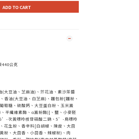
ADD TO CART
440
公克
油(大豆油、芝麻油)、芥花油、素沙茶醬
、香油(大豆油、白芝麻)、麵包粉[麵粉、
(葡萄糖、硫酸鈣、大豆蛋白粉、玉米澱
、半纖維素酶、α澱粉酶)]、鹽、小麥胚
、5’-次黃嘌呤核苷磷酸二鈉、5’-鳥嘌呤
)、花生粉、香辛料[白胡椒、陳皮、大茴
薑黃粉、大茴香、小茴香、辣椒粉)、肉