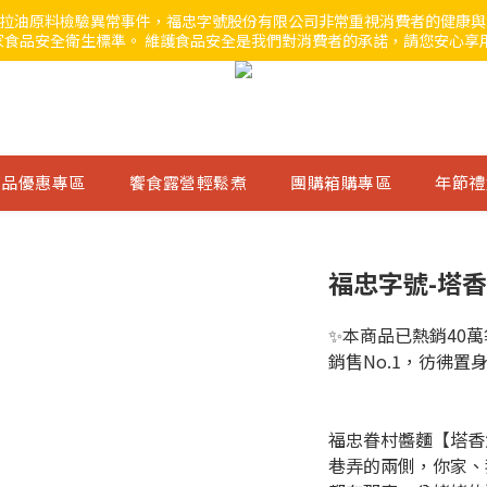
」沙拉油原料檢驗異常事件，福忠字號股份有限公司非常重視消費者的健康
食品安全衛生標準。 維護食品安全是我們對消費者的承諾，請您安心享
商品優惠專區
饗食露營輕鬆煮
團購箱購專區
年節禮
福忠字號-塔香
✨本商品已熱銷40萬
銷售No.1，彷彿置
福忠眷村醬麵【塔香鮮
巷弄的兩側，你家、