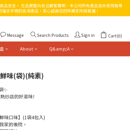
與食品安全。 在此鄭重向各位顧客聲明，本公司所有產品皆未使用報導
用福忠字號的各項產品。衷心感謝您的持續支持與愛護！ 
Message
Search Products
Sign in
Cart(0)
盒
About
Q&amp;A
鮮味(袋)(純素)
袋✨
身熱炒店的好滋味!
味口味】(1袋4包入)
我家的後院，