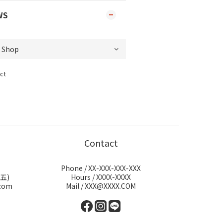
WS
ct
Contact
Phone / XX-XXX-XXX-XXX
週五)
Hours / XXXX-XXXX
com
Mail / XXX@XXXX.COM