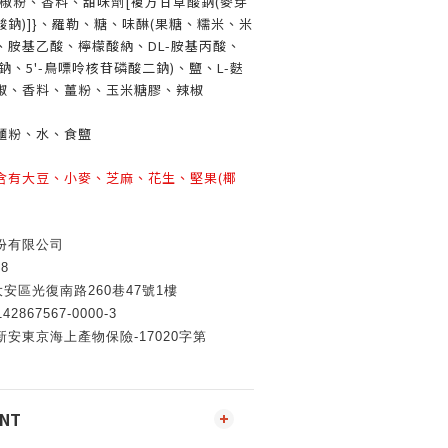
椒粉、香料、甜味劑[複方甘草酸鈉(麥芽
鈉)]}、羅勒、糖、味醂(果糖、糯米、米
、胺基乙酸、檸檬酸納、DL-胺基丙酸、
鈉、5'-鳥嘌呤核苷磷酸二鈉)、鹽、L-麩
椒、香料、薑粉、玉米糖膠、辣椒
麵粉、水、食鹽
含有大豆、小麥、芝麻、花生、堅果(椰
份有限公司
8
安區光復南路260巷47號1樓
67567-0000-3
安東京海上產物保險-17020字第
ENT