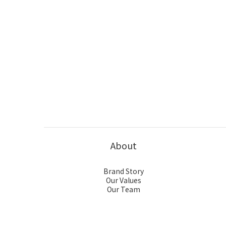
About
Brand Story
Our Values
Our Team