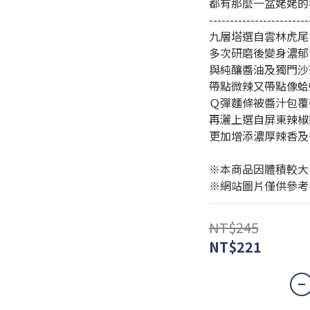
都有那麼一盆姥姥的
------------------------
九層塔選自雲林虎尾
多次研磨後變身濃郁
與純釀醬油及獨門沙
帶點微辣又帶點像蛤
Ｑ彈麵條被醬汁包覆
再灑上選自屏東辣椒
更加增添濃厚辣香及
※本商品因體積較大
※網站圖片僅供參考
NT$245
NT$221