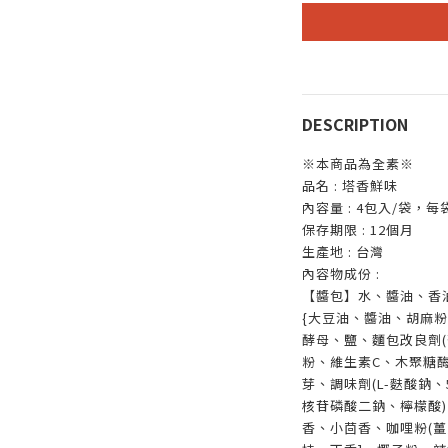
DESCRIPTION
※本商品為全素※
品名
:
塔香鮮味
內容量
: 4包入/袋，每袋
保存期限
: 12
個月
生產地
:
台灣
內容物成份
:
【醬包】水、醬油、香
{大豆油、醬油、胡麻粉
酵母、鹽、麵包改良劑
粉、維生素C、木聚糖酶
芽、調味劑(L-麩酸鈉
核苷磷酸二鈉、檸檬酸
香、小茴香、咖哩粉(