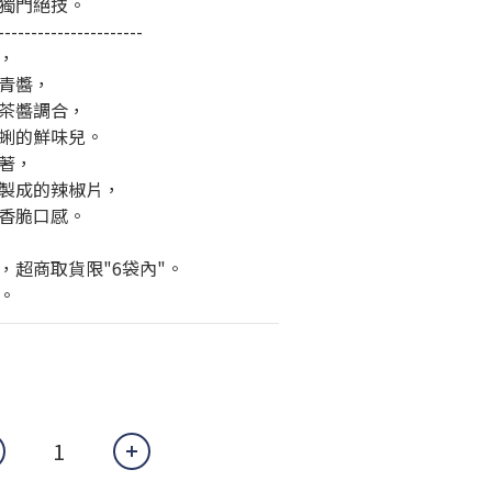
獨門絕技。
----------------------
，
青醬，
茶醬調合，
蜊的鮮味兒。
著，
製成的辣椒片，
香脆口感。
，超商取貨限"6袋內"。
。