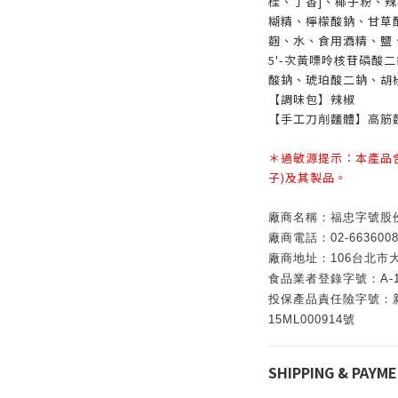
桂、丁香]、椰子粉、辣
糊精、檸檬酸鈉、甘草酸
麴、水、食用酒精、鹽
5'-次黃嘌呤核苷磷酸二
酸鈉、琥珀酸二鈉、胡
【調味包】辣椒
【手工刀削麵體】高筋
＊過敏源提示：本產品
子)及其製品。
廠商名稱：福忠字號股
廠商電話：02-6636008
廠商地址：106台北市大
食品業者登錄字號：A-1428
投保產品責任險字號：新
15ML000914號
SHIPPING & PAYM