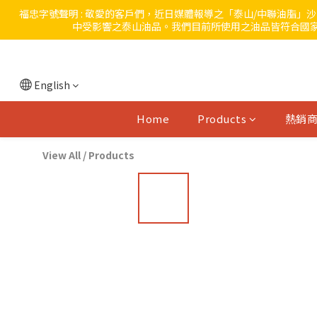
福忠字號聲明 : 敬愛的客戶們，近日媒體報導之「泰山/中聯油脂
中受影響之泰山油品。我們目前所使用之油品皆符合國家
English
Home
Products
熱銷
View All
/
Products